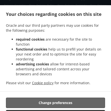
.
.
.
Delivery Siauteliai
Pizza Delivery Bučiai
Pizza Delivery Traksėdis
Pizza Delivery
.
.
.
Šiauduva
Pizza Delivery Panerotis
Pizza Delivery Tūbinės I
Pizza Delivery Tūbinės
Your choices regarding cookies on this site
.
.
.
II
Pizza Delivery Jucaičiai
Pizza Delivery Vaišnoriškės kaimas
Pizza Delivery
.
.
.
Apidėmės
Pizza Delivery Klekniškė
Pizza Delivery Jucaičių kaimas
Pizza Delivery
Oracle and our third party partners may use cookies for
.
.
.
the following purposes:
Kūtymų kaimas
Pizza Delivery Traksėdžio kaimas
Pizza Delivery Sėdėjimai
Pizza
.
.
.
Delivery Jankaičiai
Pizza Delivery Lašiškė
Pizza Delivery Indija
Pizza Delivery
required cookies
are necessary for the site to
.
.
.
.
Vaičiai
Pizza Delivery Rugienos
Pizza Delivery Medeliškė
Pizza Delivery Žąsinas
function
.
.
.
functional cookies
help us to prefill your details on
Pizza Delivery Traksėdžiai
Pizza Delivery Padievytis
Pizza Delivery Mišučiai
Pizza
your next order and to optimize the site for easy
.
.
.
Delivery Bokštai
Pizza Delivery Šukolai
Pizza Delivery Klabai
Pizza Delivery
reordering
.
.
.
Karūžiškė I
Pizza Delivery Pykaičiai
Pizza Delivery Payžnys
Pizza Delivery Payžnio
advertising cookies
allow for interest-based
.
.
.
kaimas
Pizza Delivery Mišučių kaimas
Pizza Delivery Pajėrubynis
Pizza Delivery
advertising and tailored content across your
.
.
.
browsers and devices
Jokūbaičiai, Šilalės sen.
Pizza Delivery Džiaugėnai
Pizza Delivery Šarkai
Pizza
.
.
.
Delivery Jakaičiai
Pizza Delivery Driežai
Pizza Delivery Juodšakiai
Pizza Delivery
Please visit our
Cookie policy
for more information.
.
.
.
Girininkai
Pizza Delivery Kiaukai
Pizza Delivery Pailgotis
Pizza Delivery Brokštėnai
.
.
.
Sushi Delivery
Fast Food Delivery
Takeaway food delivery
Change preferences
Supported by: