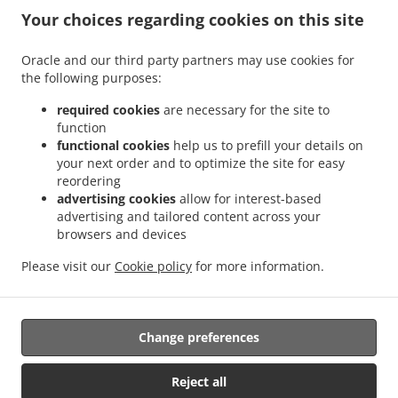
.
maisto pristatymo paslauga Šukolai
Pica virtuvės maisto pristatymo paslauga Klabai
Your choices regarding cookies on this site
.
.
Pica virtuvės maisto pristatymo paslauga Karūžiškė I
Pica virtuvės maisto
.
.
pristatymo paslauga Pykaičiai
Pica virtuvės maisto pristatymo paslauga Payžnys
Oracle and our third party partners may use cookies for
.
the following purposes:
Pica virtuvės maisto pristatymo paslauga Payžnio kaimas
Pica virtuvės maisto
.
pristatymo paslauga Mišučių kaimas
Pica virtuvės maisto pristatymo paslauga
required cookies
are necessary for the site to
.
.
Pajėrubynis
Pica virtuvės maisto pristatymo paslauga Jokūbaičiai, Šilalės sen.
Pica
function
.
functional cookies
help us to prefill your details on
virtuvės maisto pristatymo paslauga Džiaugėnai
Pica virtuvės maisto pristatymo
your next order and to optimize the site for easy
.
.
paslauga Šarkai
Pica virtuvės maisto pristatymo paslauga Jakaičiai
Pica virtuvės
reordering
.
maisto pristatymo paslauga Driežai
Pica virtuvės maisto pristatymo paslauga
advertising cookies
allow for interest-based
.
.
Juodšakiai
Pica virtuvės maisto pristatymo paslauga Girininkai
Pica virtuvės maisto
advertising and tailored content across your
.
.
browsers and devices
pristatymo paslauga Kiaukai
Pica virtuvės maisto pristatymo paslauga Pailgotis
.
Pica virtuvės maisto pristatymo paslauga Brokštėnai
Suši virtuvės maisto pristatymo
Please visit our
Cookie policy
for more information.
.
.
paslauga
Greitas maistas virtuvės maisto pristatymo paslauga
Maistas išsinešti ir
pristatymas
Change preferences
Palaikoma:
Reject all
FoodBooking | support@startfoodbooking.com |