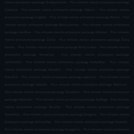
.
maisto pristatymo paslauga Struikų kaimas
Pica virtuvės maisto pristatymo paslauga
.
.
Zobielija
Pica virtuvės maisto pristatymo paslauga Gūbriai
Pica virtuvės maisto
.
.
pristatymo paslauga Lingiškė
Pica virtuvės maisto pristatymo paslauga Balsiai
Pica
.
virtuvės maisto pristatymo paslauga Balsių kaimas
Pica virtuvės maisto pristatymo
.
.
paslauga Leviškiai
Pica virtuvės maisto pristatymo paslauga Kūtymai
Pica virtuvės
.
maisto pristatymo paslauga Žviliai
Pica virtuvės maisto pristatymo paslauga Žvilių
.
.
kaimas
Pica virtuvės maisto pristatymo paslauga Biržų Laukas
Pica virtuvės maisto
.
pristatymo paslauga Norvainiai
Pica virtuvės maisto pristatymo paslauga
.
.
Vaišnoriškė
Pica virtuvės maisto pristatymo paslauga Kerbedžiai
Pica virtuvės
.
maisto pristatymo paslauga Nevočiai
Pica virtuvės maisto pristatymo paslauga
.
.
Rubaičiai
Pica virtuvės maisto pristatymo paslauga Lapkalnis
Pica virtuvės maisto
.
.
pristatymo paslauga Vabolės
Pica virtuvės maisto pristatymo paslauga Mažrimai
.
Pica virtuvės maisto pristatymo paslauga Šiaudaliai
Pica virtuvės maisto pristatymo
.
.
paslauga Pakasokis
Pica virtuvės maisto pristatymo paslauga Kadžyga
Pica virtuvės
.
maisto pristatymo paslauga Šeručiai
Pica virtuvės maisto pristatymo paslauga
.
.
Kuodaičiai
Pica virtuvės maisto pristatymo paslauga Dargaliai
Pica virtuvės maisto
.
.
pristatymo paslauga Kelmutiškė
Pica virtuvės maisto pristatymo paslauga Kadarės
.
Pica virtuvės maisto pristatymo paslauga Stungaičiai
Pica virtuvės maisto pristatymo