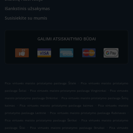
Išankstinis užsakymas
Susisiekite su mumis
GALIMI ATSISKAITYMO BŪDAI
.
Pica virtuvės maisto pristatymo paslauga Šilalė
Pica virtuvės maisto pristatymo
.
.
paslauga Šoliai
Pica virtuvės maisto pristatymo paslauga Vingininkai
Pica virtuvės
.
maisto pristatymo paslauga Dirkintai
Pica virtuvės maisto pristatymo paslauga Šolių
.
.
kaimas
Pica virtuvės maisto pristatymo paslauga kaimas
Pica virtuvės maisto
.
.
pristatymo paslauga Lentinė
Pica virtuvės maisto pristatymo paslauga Rubinavas
.
Pica virtuvės maisto pristatymo paslauga Šėrikai
Pica virtuvės maisto pristatymo
.
.
paslauga Šilai
Pica virtuvės maisto pristatymo paslauga Struikai
Pica virtuvės