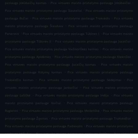
.
.
paslauga Jokūbaičių kaimas
Pica virtuvės maisto pristatymo paslauga Jokūbaičiai
.
Pica virtuvės maisto pristatymo paslauga Siauteliai
Pica virtuvės maisto pristatymo
.
.
paslauga Bučiai
Pica virtuvės maisto pristatymo paslauga Traksėdis
Pica virtuvės
.
maisto pristatymo paslauga Šiauduva
Pica virtuvės maisto pristatymo paslauga
.
.
Panerotis
Pica virtuvės maisto pristatymo paslauga Tūbinės I
Pica virtuvės maisto
.
.
pristatymo paslauga Tūbinės II
Pica virtuvės maisto pristatymo paslauga Jucaičiai
.
Pica virtuvės maisto pristatymo paslauga Vaišnoriškės kaimas
Pica virtuvės maisto
.
.
pristatymo paslauga Apidėmės
Pica virtuvės maisto pristatymo paslauga Klekniškė
.
Pica virtuvės maisto pristatymo paslauga Jucaičių kaimas
Pica virtuvės maisto
.
pristatymo paslauga Kūtymų kaimas
Pica virtuvės maisto pristatymo paslauga
.
.
Traksėdžio kaimas
Pica virtuvės maisto pristatymo paslauga Sėdėjimai
Pica
.
virtuvės maisto pristatymo paslauga Jankaičiai
Pica virtuvės maisto pristatymo
.
.
paslauga Lašiškė
Pica virtuvės maisto pristatymo paslauga Indija
Pica virtuvės
.
maisto pristatymo paslauga Vaičiai
Pica virtuvės maisto pristatymo paslauga
.
.
Rugienos
Pica virtuvės maisto pristatymo paslauga Medeliškė
Pica virtuvės maisto
.
.
pristatymo paslauga Žąsinas
Pica virtuvės maisto pristatymo paslauga Traksėdžiai
.
Pica virtuvės maisto pristatymo paslauga Padievytis
Pica virtuvės maisto pristatymo
.
.
paslauga Mišučiai
Pica virtuvės maisto pristatymo paslauga Bokštai
Pica virtuvės