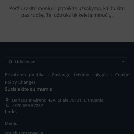
Peržiūrėkite meniu ir pateikite užsakymą, kai būsite
pasiruošę. Tai užtruks tik keletą minučių.
.
.
Privatumo politika
Paslaugų teikimo sąlygos
Cookie
Policy Changes
Susisiekite su mumis
Dariaus Ir Gireno 42A, Silale 75131, Lithuania
+370 699 57257
Links
Meniu
Stalelių rezervacija