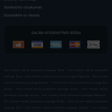
Išankstinis užsakymas
Susisiekite su mumis
GALIMI ATSISKAITYMO BŪDAI
.
Pica virtuvės maisto pristatymo paslauga Šilalė
Pica virtuvės maisto pristatymo
.
.
paslauga Šoliai
Pica virtuvės maisto pristatymo paslauga Vingininkai
Pica virtuvės
.
maisto pristatymo paslauga Dirkintai
Pica virtuvės maisto pristatymo paslauga Šolių
.
.
kaimas
Pica virtuvės maisto pristatymo paslauga kaimas
Pica virtuvės maisto
.
.
pristatymo paslauga Lentinė
Pica virtuvės maisto pristatymo paslauga Rubinavas
.
Pica virtuvės maisto pristatymo paslauga Šėrikai
Pica virtuvės maisto pristatymo
.
.
paslauga Šilai
Pica virtuvės maisto pristatymo paslauga Struikai
Pica virtuvės