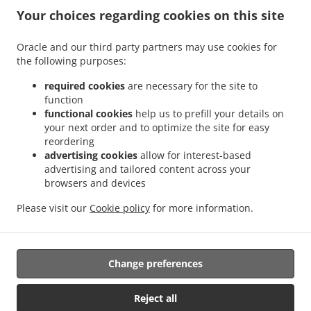
.
maisto pristatymo paslauga Šukolai
Pica virtuvės maisto pristatymo paslauga Klabai
Your choices regarding cookies on this site
.
.
Pica virtuvės maisto pristatymo paslauga Karūžiškė I
Pica virtuvės maisto
.
.
pristatymo paslauga Pykaičiai
Pica virtuvės maisto pristatymo paslauga Payžnys
Oracle and our third party partners may use cookies for
.
the following purposes:
Pica virtuvės maisto pristatymo paslauga Payžnio kaimas
Pica virtuvės maisto
.
pristatymo paslauga Mišučių kaimas
Pica virtuvės maisto pristatymo paslauga
required cookies
are necessary for the site to
.
.
Pajėrubynis
Pica virtuvės maisto pristatymo paslauga Jokūbaičiai, Šilalės sen.
Pica
function
.
functional cookies
help us to prefill your details on
virtuvės maisto pristatymo paslauga Džiaugėnai
Pica virtuvės maisto pristatymo
your next order and to optimize the site for easy
.
.
paslauga Šarkai
Pica virtuvės maisto pristatymo paslauga Jakaičiai
Pica virtuvės
reordering
.
maisto pristatymo paslauga Driežai
Pica virtuvės maisto pristatymo paslauga
advertising cookies
allow for interest-based
.
.
Juodšakiai
Pica virtuvės maisto pristatymo paslauga Girininkai
Pica virtuvės maisto
advertising and tailored content across your
.
.
browsers and devices
pristatymo paslauga Kiaukai
Pica virtuvės maisto pristatymo paslauga Pailgotis
.
Pica virtuvės maisto pristatymo paslauga Brokštėnai
Suši virtuvės maisto pristatymo
Please visit our
Cookie policy
for more information.
.
.
paslauga
Greitas maistas virtuvės maisto pristatymo paslauga
Maistas išsinešti ir
pristatymas
Change preferences
Palaikoma:
Reject all
FoodBooking | support@startfoodbooking.com |