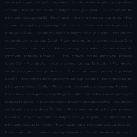
.
maisto pristatymo paslauga Struikų kaimas
Pica virtuvės maisto pristatymo paslauga
.
.
Zobielija
Pica virtuvės maisto pristatymo paslauga Gūbriai
Pica virtuvės maisto
.
.
pristatymo paslauga Lingiškė
Pica virtuvės maisto pristatymo paslauga Balsiai
Pica
.
virtuvės maisto pristatymo paslauga Balsių kaimas
Pica virtuvės maisto pristatymo
.
.
paslauga Leviškiai
Pica virtuvės maisto pristatymo paslauga Kūtymai
Pica virtuvės
.
maisto pristatymo paslauga Žviliai
Pica virtuvės maisto pristatymo paslauga Žvilių
.
.
kaimas
Pica virtuvės maisto pristatymo paslauga Biržų Laukas
Pica virtuvės maisto
.
pristatymo paslauga Norvainiai
Pica virtuvės maisto pristatymo paslauga
.
.
Vaišnoriškė
Pica virtuvės maisto pristatymo paslauga Kerbedžiai
Pica virtuvės
.
maisto pristatymo paslauga Nevočiai
Pica virtuvės maisto pristatymo paslauga
.
.
Rubaičiai
Pica virtuvės maisto pristatymo paslauga Lapkalnis
Pica virtuvės maisto
.
.
pristatymo paslauga Vabolės
Pica virtuvės maisto pristatymo paslauga Mažrimai
.
Pica virtuvės maisto pristatymo paslauga Šiaudaliai
Pica virtuvės maisto pristatymo
.
.
paslauga Pakasokis
Pica virtuvės maisto pristatymo paslauga Kadžyga
Pica virtuvės
.
maisto pristatymo paslauga Šeručiai
Pica virtuvės maisto pristatymo paslauga
.
.
Kuodaičiai
Pica virtuvės maisto pristatymo paslauga Dargaliai
Pica virtuvės maisto
.
.
pristatymo paslauga Kelmutiškė
Pica virtuvės maisto pristatymo paslauga Kadarės
.
Pica virtuvės maisto pristatymo paslauga Stungaičiai
Pica virtuvės maisto pristatymo