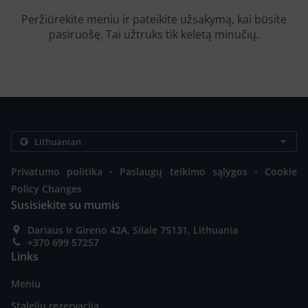
Peržiūrėkite meniu ir pateikite užsakymą, kai būsite
pasiruošę. Tai užtruks tik keletą minučių.
.
.
Privatumo politika
Paslaugų teikimo sąlygos
Cookie
Policy Changes
Susisiekite su mumis
Dariaus Ir Gireno 42A, Silale 75131, Lithuania
+370 699 57257
Links
Meniu
Stalelių rezervacija