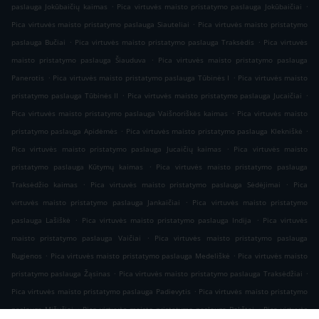
.
.
paslauga Jokūbaičių kaimas
Pica virtuvės maisto pristatymo paslauga Jokūbaičiai
.
Pica virtuvės maisto pristatymo paslauga Siauteliai
Pica virtuvės maisto pristatymo
.
.
paslauga Bučiai
Pica virtuvės maisto pristatymo paslauga Traksėdis
Pica virtuvės
.
maisto pristatymo paslauga Šiauduva
Pica virtuvės maisto pristatymo paslauga
.
.
Panerotis
Pica virtuvės maisto pristatymo paslauga Tūbinės I
Pica virtuvės maisto
.
.
pristatymo paslauga Tūbinės II
Pica virtuvės maisto pristatymo paslauga Jucaičiai
.
Pica virtuvės maisto pristatymo paslauga Vaišnoriškės kaimas
Pica virtuvės maisto
.
.
pristatymo paslauga Apidėmės
Pica virtuvės maisto pristatymo paslauga Klekniškė
.
Pica virtuvės maisto pristatymo paslauga Jucaičių kaimas
Pica virtuvės maisto
.
pristatymo paslauga Kūtymų kaimas
Pica virtuvės maisto pristatymo paslauga
.
.
Traksėdžio kaimas
Pica virtuvės maisto pristatymo paslauga Sėdėjimai
Pica
.
virtuvės maisto pristatymo paslauga Jankaičiai
Pica virtuvės maisto pristatymo
.
.
paslauga Lašiškė
Pica virtuvės maisto pristatymo paslauga Indija
Pica virtuvės
.
maisto pristatymo paslauga Vaičiai
Pica virtuvės maisto pristatymo paslauga
.
.
Rugienos
Pica virtuvės maisto pristatymo paslauga Medeliškė
Pica virtuvės maisto
.
.
pristatymo paslauga Žąsinas
Pica virtuvės maisto pristatymo paslauga Traksėdžiai
.
Pica virtuvės maisto pristatymo paslauga Padievytis
Pica virtuvės maisto pristatymo
.
.
paslauga Mišučiai
Pica virtuvės maisto pristatymo paslauga Bokštai
Pica virtuvės