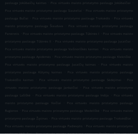
.
.
paslauga Jokūbaičių kaimas
Pica virtuvės maisto pristatymo paslauga Jokūbaičiai
.
Pica virtuvės maisto pristatymo paslauga Siauteliai
Pica virtuvės maisto pristatymo
.
.
paslauga Bučiai
Pica virtuvės maisto pristatymo paslauga Traksėdis
Pica virtuvės
.
maisto pristatymo paslauga Šiauduva
Pica virtuvės maisto pristatymo paslauga
.
.
Panerotis
Pica virtuvės maisto pristatymo paslauga Tūbinės I
Pica virtuvės maisto
.
.
pristatymo paslauga Tūbinės II
Pica virtuvės maisto pristatymo paslauga Jucaičiai
.
Pica virtuvės maisto pristatymo paslauga Vaišnoriškės kaimas
Pica virtuvės maisto
.
.
pristatymo paslauga Apidėmės
Pica virtuvės maisto pristatymo paslauga Klekniškė
.
Pica virtuvės maisto pristatymo paslauga Jucaičių kaimas
Pica virtuvės maisto
.
pristatymo paslauga Kūtymų kaimas
Pica virtuvės maisto pristatymo paslauga
.
.
Traksėdžio kaimas
Pica virtuvės maisto pristatymo paslauga Sėdėjimai
Pica
.
virtuvės maisto pristatymo paslauga Jankaičiai
Pica virtuvės maisto pristatymo
.
.
paslauga Lašiškė
Pica virtuvės maisto pristatymo paslauga Indija
Pica virtuvės
.
maisto pristatymo paslauga Vaičiai
Pica virtuvės maisto pristatymo paslauga
.
.
Rugienos
Pica virtuvės maisto pristatymo paslauga Medeliškė
Pica virtuvės maisto
.
.
pristatymo paslauga Žąsinas
Pica virtuvės maisto pristatymo paslauga Traksėdžiai
.
Pica virtuvės maisto pristatymo paslauga Padievytis
Pica virtuvės maisto pristatymo
.
.
paslauga Mišučiai
Pica virtuvės maisto pristatymo paslauga Bokštai
Pica virtuvės