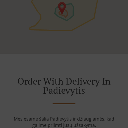
Order With Delivery In
Padievytis
Mes esame šalia Padievytis ir džiaugiamės, kad
galime priimti Jūsų užsakymą.