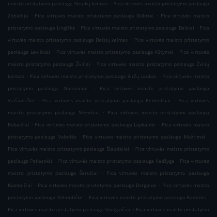
.
maisto pristatymo paslauga Struikų kaimas
Pica virtuvės maisto pristatymo paslauga
.
.
Zobielija
Pica virtuvės maisto pristatymo paslauga Gūbriai
Pica virtuvės maisto
.
.
pristatymo paslauga Lingiškė
Pica virtuvės maisto pristatymo paslauga Balsiai
Pica
.
virtuvės maisto pristatymo paslauga Balsių kaimas
Pica virtuvės maisto pristatymo
.
.
paslauga Leviškiai
Pica virtuvės maisto pristatymo paslauga Kūtymai
Pica virtuvės
.
maisto pristatymo paslauga Žviliai
Pica virtuvės maisto pristatymo paslauga Žvilių
.
.
kaimas
Pica virtuvės maisto pristatymo paslauga Biržų Laukas
Pica virtuvės maisto
.
pristatymo paslauga Norvainiai
Pica virtuvės maisto pristatymo paslauga
.
.
Vaišnoriškė
Pica virtuvės maisto pristatymo paslauga Kerbedžiai
Pica virtuvės
.
maisto pristatymo paslauga Nevočiai
Pica virtuvės maisto pristatymo paslauga
.
.
Rubaičiai
Pica virtuvės maisto pristatymo paslauga Lapkalnis
Pica virtuvės maisto
.
.
pristatymo paslauga Vabolės
Pica virtuvės maisto pristatymo paslauga Mažrimai
.
Pica virtuvės maisto pristatymo paslauga Šiaudaliai
Pica virtuvės maisto pristatymo
.
.
paslauga Pakasokis
Pica virtuvės maisto pristatymo paslauga Kadžyga
Pica virtuvės
.
maisto pristatymo paslauga Šeručiai
Pica virtuvės maisto pristatymo paslauga
.
.
Kuodaičiai
Pica virtuvės maisto pristatymo paslauga Dargaliai
Pica virtuvės maisto
.
.
pristatymo paslauga Kelmutiškė
Pica virtuvės maisto pristatymo paslauga Kadarės
.
Pica virtuvės maisto pristatymo paslauga Stungaičiai
Pica virtuvės maisto pristatymo