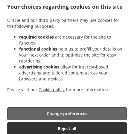
.
maisto pristatymo paslauga Šukolai
Pica virtuvės maisto pristatymo paslauga Klabai
Your choices regarding cookies on this site
.
.
Pica virtuvės maisto pristatymo paslauga Karūžiškė I
Pica virtuvės maisto
.
.
pristatymo paslauga Pykaičiai
Pica virtuvės maisto pristatymo paslauga Payžnys
Oracle and our third party partners may use cookies for
.
the following purposes:
Pica virtuvės maisto pristatymo paslauga Payžnio kaimas
Pica virtuvės maisto
.
pristatymo paslauga Mišučių kaimas
Pica virtuvės maisto pristatymo paslauga
required cookies
are necessary for the site to
.
.
Pajėrubynis
Pica virtuvės maisto pristatymo paslauga Jokūbaičiai, Šilalės sen.
Pica
function
.
functional cookies
help us to prefill your details on
virtuvės maisto pristatymo paslauga Džiaugėnai
Pica virtuvės maisto pristatymo
your next order and to optimize the site for easy
.
.
paslauga Šarkai
Pica virtuvės maisto pristatymo paslauga Jakaičiai
Pica virtuvės
reordering
.
maisto pristatymo paslauga Driežai
Pica virtuvės maisto pristatymo paslauga
advertising cookies
allow for interest-based
.
.
Juodšakiai
Pica virtuvės maisto pristatymo paslauga Girininkai
Pica virtuvės maisto
advertising and tailored content across your
.
.
browsers and devices
pristatymo paslauga Kiaukai
Pica virtuvės maisto pristatymo paslauga Pailgotis
.
Pica virtuvės maisto pristatymo paslauga Brokštėnai
Suši virtuvės maisto pristatymo
Please visit our
Cookie policy
for more information.
.
.
paslauga
Greitas maistas virtuvės maisto pristatymo paslauga
Maistas išsinešti ir
pristatymas
Change preferences
Palaikoma:
Reject all
FoodBooking | support@startfoodbooking.com |