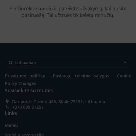
Peržiūrėkite meniu ir pateikite užsakymą, kai būsite
pasiruošę. Tai užtruks tik keletą minučių.
.
.
Privatumo politika
Paslaugų teikimo sąlygos
Cookie
Policy Changes
Susisiekite su mumis
Dariaus Ir Gireno 42A, Silale 75131, Lithuania
+370 699 57257
Links
Meniu
Stalelių rezervacija