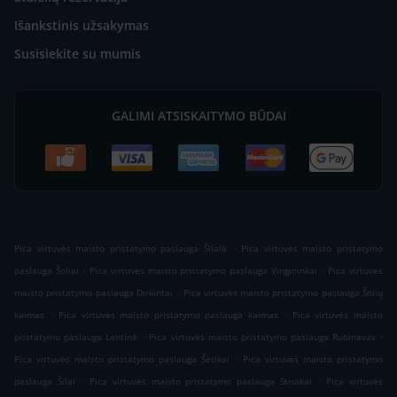
Išankstinis užsakymas
Susisiekite su mumis
GALIMI ATSISKAITYMO BŪDAI
.
Pica virtuvės maisto pristatymo paslauga Šilalė
Pica virtuvės maisto pristatymo
.
.
paslauga Šoliai
Pica virtuvės maisto pristatymo paslauga Vingininkai
Pica virtuvės
.
maisto pristatymo paslauga Dirkintai
Pica virtuvės maisto pristatymo paslauga Šolių
.
.
kaimas
Pica virtuvės maisto pristatymo paslauga kaimas
Pica virtuvės maisto
.
.
pristatymo paslauga Lentinė
Pica virtuvės maisto pristatymo paslauga Rubinavas
.
Pica virtuvės maisto pristatymo paslauga Šėrikai
Pica virtuvės maisto pristatymo
.
.
paslauga Šilai
Pica virtuvės maisto pristatymo paslauga Struikai
Pica virtuvės