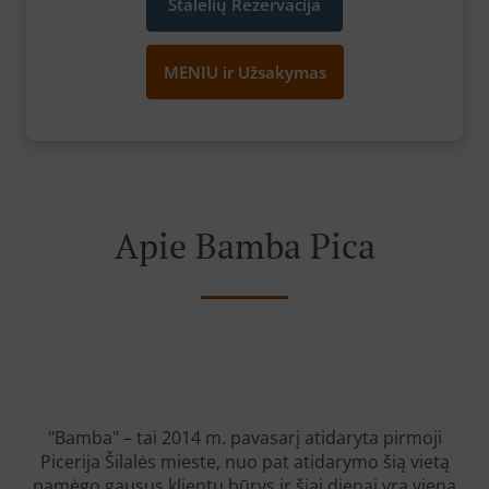
Stalelių Rezervacija
MENIU ir Užsakymas
Apie Bamba Pica
"Bamba" – tai 2014 m. pavasarį atidaryta pirmoji
Picerija Šilalės mieste, nuo pat atidarymo šią vietą
pamėgo gausus klientų būrys ir šiai dienai yra viena