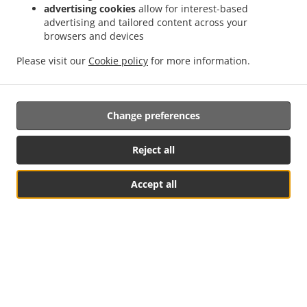
advertising cookies
allow for interest-based
advertising and tailored content across your
browsers and devices
Please visit our
Cookie policy
for more information.
Change preferences
Reject all
Accept all
Stalelių Rezervacija
MENIU ir Užsakymas
.
.
Privatumo politika
Paslaugų teikimo sąlygos
Cookie