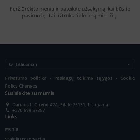
Peržiūrėkite meniu ir pateikite užsakymą, kai būsite
pasiruošę. Tai užtruks tik keletą minučių.
.
.
Privatumo politika
Paslaugų teikimo sąlygos
Cookie
Policy Changes
Susisiekite su mumis
Dariaus Ir Gireno 42A, Silale 75131, Lithuania
+370 699 57257
Links
Meniu
Stalelių rezervacija