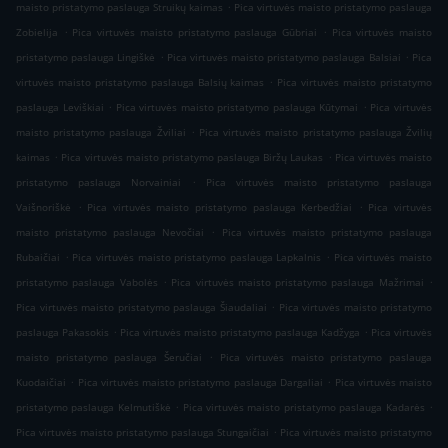
.
maisto pristatymo paslauga Struikų kaimas
Pica virtuvės maisto pristatymo paslauga
.
.
Zobielija
Pica virtuvės maisto pristatymo paslauga Gūbriai
Pica virtuvės maisto
.
.
pristatymo paslauga Lingiškė
Pica virtuvės maisto pristatymo paslauga Balsiai
Pica
.
virtuvės maisto pristatymo paslauga Balsių kaimas
Pica virtuvės maisto pristatymo
.
.
paslauga Leviškiai
Pica virtuvės maisto pristatymo paslauga Kūtymai
Pica virtuvės
.
maisto pristatymo paslauga Žviliai
Pica virtuvės maisto pristatymo paslauga Žvilių
.
.
kaimas
Pica virtuvės maisto pristatymo paslauga Biržų Laukas
Pica virtuvės maisto
.
pristatymo paslauga Norvainiai
Pica virtuvės maisto pristatymo paslauga
.
.
Vaišnoriškė
Pica virtuvės maisto pristatymo paslauga Kerbedžiai
Pica virtuvės
.
maisto pristatymo paslauga Nevočiai
Pica virtuvės maisto pristatymo paslauga
.
.
Rubaičiai
Pica virtuvės maisto pristatymo paslauga Lapkalnis
Pica virtuvės maisto
.
.
pristatymo paslauga Vabolės
Pica virtuvės maisto pristatymo paslauga Mažrimai
.
Pica virtuvės maisto pristatymo paslauga Šiaudaliai
Pica virtuvės maisto pristatymo
.
.
paslauga Pakasokis
Pica virtuvės maisto pristatymo paslauga Kadžyga
Pica virtuvės
.
maisto pristatymo paslauga Šeručiai
Pica virtuvės maisto pristatymo paslauga
.
.
Kuodaičiai
Pica virtuvės maisto pristatymo paslauga Dargaliai
Pica virtuvės maisto
.
.
pristatymo paslauga Kelmutiškė
Pica virtuvės maisto pristatymo paslauga Kadarės
.
Pica virtuvės maisto pristatymo paslauga Stungaičiai
Pica virtuvės maisto pristatymo