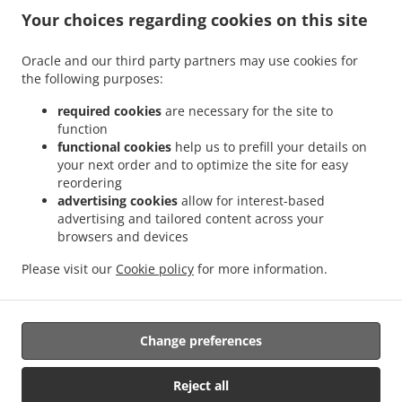
.
maisto pristatymo paslauga Šukolai
Pica virtuvės maisto pristatymo paslauga Klabai
Your choices regarding cookies on this site
.
.
Pica virtuvės maisto pristatymo paslauga Karūžiškė I
Pica virtuvės maisto
.
.
pristatymo paslauga Pykaičiai
Pica virtuvės maisto pristatymo paslauga Payžnys
Oracle and our third party partners may use cookies for
.
the following purposes:
Pica virtuvės maisto pristatymo paslauga Payžnio kaimas
Pica virtuvės maisto
.
pristatymo paslauga Mišučių kaimas
Pica virtuvės maisto pristatymo paslauga
required cookies
are necessary for the site to
.
.
Pajėrubynis
Pica virtuvės maisto pristatymo paslauga Jokūbaičiai, Šilalės sen.
Pica
function
.
functional cookies
help us to prefill your details on
virtuvės maisto pristatymo paslauga Džiaugėnai
Pica virtuvės maisto pristatymo
your next order and to optimize the site for easy
.
.
paslauga Šarkai
Pica virtuvės maisto pristatymo paslauga Jakaičiai
Pica virtuvės
reordering
.
maisto pristatymo paslauga Driežai
Pica virtuvės maisto pristatymo paslauga
advertising cookies
allow for interest-based
.
.
Juodšakiai
Pica virtuvės maisto pristatymo paslauga Girininkai
Pica virtuvės maisto
advertising and tailored content across your
.
.
browsers and devices
pristatymo paslauga Kiaukai
Pica virtuvės maisto pristatymo paslauga Pailgotis
.
Pica virtuvės maisto pristatymo paslauga Brokštėnai
Suši virtuvės maisto pristatymo
Please visit our
Cookie policy
for more information.
.
.
paslauga
Greitas maistas virtuvės maisto pristatymo paslauga
Maistas išsinešti ir
pristatymas
Change preferences
Palaikoma:
Reject all
FoodBooking | support@startfoodbooking.com |