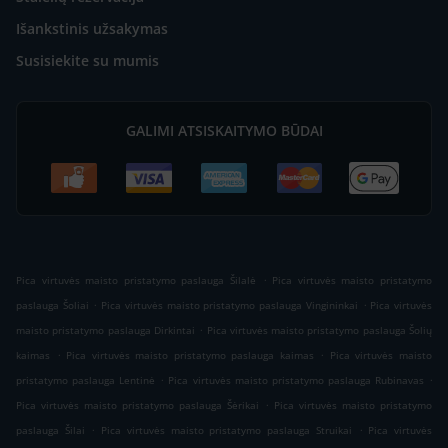
Išankstinis užsakymas
Susisiekite su mumis
GALIMI ATSISKAITYMO BŪDAI
.
Pica virtuvės maisto pristatymo paslauga Šilalė
Pica virtuvės maisto pristatymo
.
.
paslauga Šoliai
Pica virtuvės maisto pristatymo paslauga Vingininkai
Pica virtuvės
.
maisto pristatymo paslauga Dirkintai
Pica virtuvės maisto pristatymo paslauga Šolių
.
.
kaimas
Pica virtuvės maisto pristatymo paslauga kaimas
Pica virtuvės maisto
.
.
pristatymo paslauga Lentinė
Pica virtuvės maisto pristatymo paslauga Rubinavas
.
Pica virtuvės maisto pristatymo paslauga Šėrikai
Pica virtuvės maisto pristatymo
.
.
paslauga Šilai
Pica virtuvės maisto pristatymo paslauga Struikai
Pica virtuvės