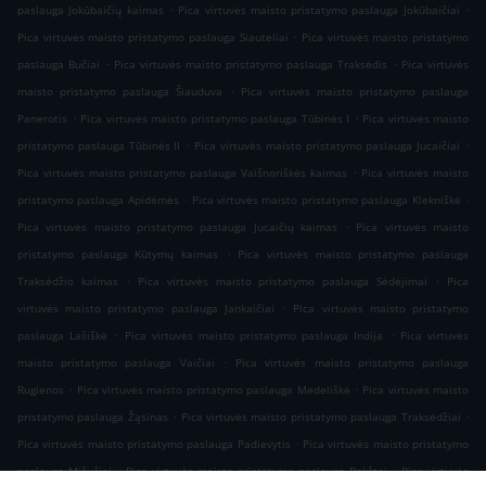
.
.
paslauga Jokūbaičių kaimas
Pica virtuvės maisto pristatymo paslauga Jokūbaičiai
.
Pica virtuvės maisto pristatymo paslauga Siauteliai
Pica virtuvės maisto pristatymo
.
.
paslauga Bučiai
Pica virtuvės maisto pristatymo paslauga Traksėdis
Pica virtuvės
.
maisto pristatymo paslauga Šiauduva
Pica virtuvės maisto pristatymo paslauga
.
.
Panerotis
Pica virtuvės maisto pristatymo paslauga Tūbinės I
Pica virtuvės maisto
.
.
pristatymo paslauga Tūbinės II
Pica virtuvės maisto pristatymo paslauga Jucaičiai
.
Pica virtuvės maisto pristatymo paslauga Vaišnoriškės kaimas
Pica virtuvės maisto
.
.
pristatymo paslauga Apidėmės
Pica virtuvės maisto pristatymo paslauga Klekniškė
.
Pica virtuvės maisto pristatymo paslauga Jucaičių kaimas
Pica virtuvės maisto
.
pristatymo paslauga Kūtymų kaimas
Pica virtuvės maisto pristatymo paslauga
.
.
Traksėdžio kaimas
Pica virtuvės maisto pristatymo paslauga Sėdėjimai
Pica
.
virtuvės maisto pristatymo paslauga Jankaičiai
Pica virtuvės maisto pristatymo
.
.
paslauga Lašiškė
Pica virtuvės maisto pristatymo paslauga Indija
Pica virtuvės
.
maisto pristatymo paslauga Vaičiai
Pica virtuvės maisto pristatymo paslauga
.
.
Rugienos
Pica virtuvės maisto pristatymo paslauga Medeliškė
Pica virtuvės maisto
.
.
pristatymo paslauga Žąsinas
Pica virtuvės maisto pristatymo paslauga Traksėdžiai
.
Pica virtuvės maisto pristatymo paslauga Padievytis
Pica virtuvės maisto pristatymo
.
.
paslauga Mišučiai
Pica virtuvės maisto pristatymo paslauga Bokštai
Pica virtuvės