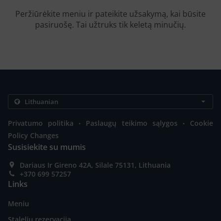
Peržiūrėkite meniu ir pateikite užsakymą, kai būsite
pasiruošę. Tai užtruks tik keletą minučių.
.
.
Privatumo politika
Paslaugų teikimo sąlygos
Cookie
Policy Changes
Susisiekite su mumis
Dariaus Ir Gireno 42A, Silale 75131, Lithuania
+370 699 57257
Links
Meniu
Stalelių rezervacija