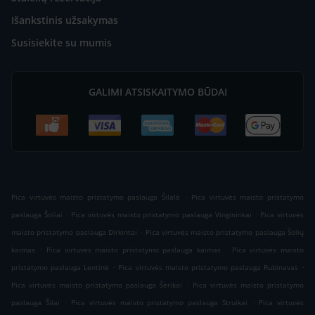
Išankstinis užsakymas
Susisiekite su mumis
GALIMI ATSISKAITYMO BŪDAI
.
Pica virtuvės maisto pristatymo paslauga Šilalė
Pica virtuvės maisto pristatymo
.
.
paslauga Šoliai
Pica virtuvės maisto pristatymo paslauga Vingininkai
Pica virtuvės
.
maisto pristatymo paslauga Dirkintai
Pica virtuvės maisto pristatymo paslauga Šolių
.
.
kaimas
Pica virtuvės maisto pristatymo paslauga kaimas
Pica virtuvės maisto
.
.
pristatymo paslauga Lentinė
Pica virtuvės maisto pristatymo paslauga Rubinavas
.
Pica virtuvės maisto pristatymo paslauga Šėrikai
Pica virtuvės maisto pristatymo
.
.
paslauga Šilai
Pica virtuvės maisto pristatymo paslauga Struikai
Pica virtuvės