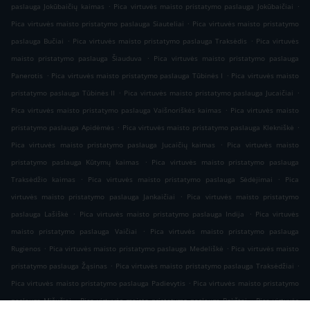
.
.
paslauga Jokūbaičių kaimas
Pica virtuvės maisto pristatymo paslauga Jokūbaičiai
.
Pica virtuvės maisto pristatymo paslauga Siauteliai
Pica virtuvės maisto pristatymo
.
.
paslauga Bučiai
Pica virtuvės maisto pristatymo paslauga Traksėdis
Pica virtuvės
.
maisto pristatymo paslauga Šiauduva
Pica virtuvės maisto pristatymo paslauga
.
.
Panerotis
Pica virtuvės maisto pristatymo paslauga Tūbinės I
Pica virtuvės maisto
.
.
pristatymo paslauga Tūbinės II
Pica virtuvės maisto pristatymo paslauga Jucaičiai
.
Pica virtuvės maisto pristatymo paslauga Vaišnoriškės kaimas
Pica virtuvės maisto
.
.
pristatymo paslauga Apidėmės
Pica virtuvės maisto pristatymo paslauga Klekniškė
.
Pica virtuvės maisto pristatymo paslauga Jucaičių kaimas
Pica virtuvės maisto
.
pristatymo paslauga Kūtymų kaimas
Pica virtuvės maisto pristatymo paslauga
.
.
Traksėdžio kaimas
Pica virtuvės maisto pristatymo paslauga Sėdėjimai
Pica
.
virtuvės maisto pristatymo paslauga Jankaičiai
Pica virtuvės maisto pristatymo
.
.
paslauga Lašiškė
Pica virtuvės maisto pristatymo paslauga Indija
Pica virtuvės
.
maisto pristatymo paslauga Vaičiai
Pica virtuvės maisto pristatymo paslauga
.
.
Rugienos
Pica virtuvės maisto pristatymo paslauga Medeliškė
Pica virtuvės maisto
.
.
pristatymo paslauga Žąsinas
Pica virtuvės maisto pristatymo paslauga Traksėdžiai
.
Pica virtuvės maisto pristatymo paslauga Padievytis
Pica virtuvės maisto pristatymo
.
.
paslauga Mišučiai
Pica virtuvės maisto pristatymo paslauga Bokštai
Pica virtuvės