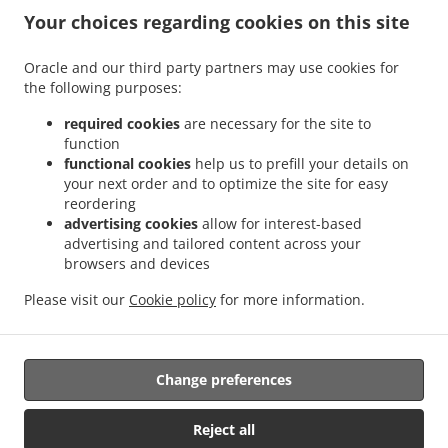
.
maisto pristatymo paslauga Šukolai
Pica virtuvės maisto pristatymo paslauga Klabai
Your choices regarding cookies on this site
.
.
Pica virtuvės maisto pristatymo paslauga Karūžiškė I
Pica virtuvės maisto
.
.
pristatymo paslauga Pykaičiai
Pica virtuvės maisto pristatymo paslauga Payžnys
Oracle and our third party partners may use cookies for
.
the following purposes:
Pica virtuvės maisto pristatymo paslauga Payžnio kaimas
Pica virtuvės maisto
.
pristatymo paslauga Mišučių kaimas
Pica virtuvės maisto pristatymo paslauga
required cookies
are necessary for the site to
.
.
Pajėrubynis
Pica virtuvės maisto pristatymo paslauga Jokūbaičiai, Šilalės sen.
Pica
function
.
functional cookies
help us to prefill your details on
virtuvės maisto pristatymo paslauga Džiaugėnai
Pica virtuvės maisto pristatymo
your next order and to optimize the site for easy
.
.
paslauga Šarkai
Pica virtuvės maisto pristatymo paslauga Jakaičiai
Pica virtuvės
reordering
.
maisto pristatymo paslauga Driežai
Pica virtuvės maisto pristatymo paslauga
advertising cookies
allow for interest-based
.
.
Juodšakiai
Pica virtuvės maisto pristatymo paslauga Girininkai
Pica virtuvės maisto
advertising and tailored content across your
.
.
browsers and devices
pristatymo paslauga Kiaukai
Pica virtuvės maisto pristatymo paslauga Pailgotis
.
Pica virtuvės maisto pristatymo paslauga Brokštėnai
Suši virtuvės maisto pristatymo
Please visit our
Cookie policy
for more information.
.
.
paslauga
Greitas maistas virtuvės maisto pristatymo paslauga
Maistas išsinešti ir
pristatymas
Change preferences
Palaikoma:
Reject all
FoodBooking | support@startfoodbooking.com |