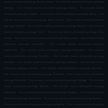
.
maisto pristatymo paslauga Struikų kaimas
Pica virtuvės maisto pristatymo paslauga
.
.
Zobielija
Pica virtuvės maisto pristatymo paslauga Gūbriai
Pica virtuvės maisto
.
.
pristatymo paslauga Lingiškė
Pica virtuvės maisto pristatymo paslauga Balsiai
Pica
.
virtuvės maisto pristatymo paslauga Balsių kaimas
Pica virtuvės maisto pristatymo
.
.
paslauga Leviškiai
Pica virtuvės maisto pristatymo paslauga Kūtymai
Pica virtuvės
.
maisto pristatymo paslauga Žviliai
Pica virtuvės maisto pristatymo paslauga Žvilių
.
.
kaimas
Pica virtuvės maisto pristatymo paslauga Biržų Laukas
Pica virtuvės maisto
.
pristatymo paslauga Norvainiai
Pica virtuvės maisto pristatymo paslauga
.
.
Vaišnoriškė
Pica virtuvės maisto pristatymo paslauga Kerbedžiai
Pica virtuvės
.
maisto pristatymo paslauga Nevočiai
Pica virtuvės maisto pristatymo paslauga
.
.
Rubaičiai
Pica virtuvės maisto pristatymo paslauga Lapkalnis
Pica virtuvės maisto
.
.
pristatymo paslauga Vabolės
Pica virtuvės maisto pristatymo paslauga Mažrimai
.
Pica virtuvės maisto pristatymo paslauga Šiaudaliai
Pica virtuvės maisto pristatymo
.
.
paslauga Pakasokis
Pica virtuvės maisto pristatymo paslauga Kadžyga
Pica virtuvės
.
maisto pristatymo paslauga Šeručiai
Pica virtuvės maisto pristatymo paslauga
.
.
Kuodaičiai
Pica virtuvės maisto pristatymo paslauga Dargaliai
Pica virtuvės maisto
.
.
pristatymo paslauga Kelmutiškė
Pica virtuvės maisto pristatymo paslauga Kadarės
.
Pica virtuvės maisto pristatymo paslauga Stungaičiai
Pica virtuvės maisto pristatymo